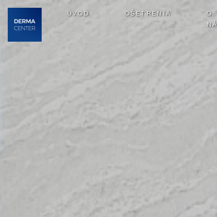
ÚVOD
OŠETRENIA
O
N