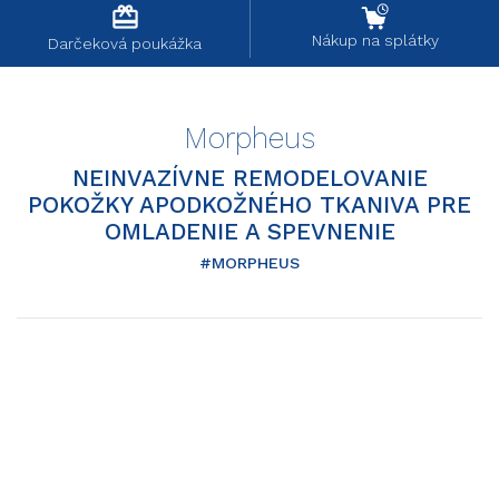
card_giftcard
Nákup na splátky
Darčeková poukážka
Morpheus
NEINVAZÍVNE REMODELOVANIE
POKOŽKY APODKOŽNÉHO TKANIVA PRE
OMLADENIE A SPEVNENIE
#MORPHEUS
Čo je Morpheus8 a na čo je určený?
Morpheus8
je moderné
frakčné rádiofrekvenčné